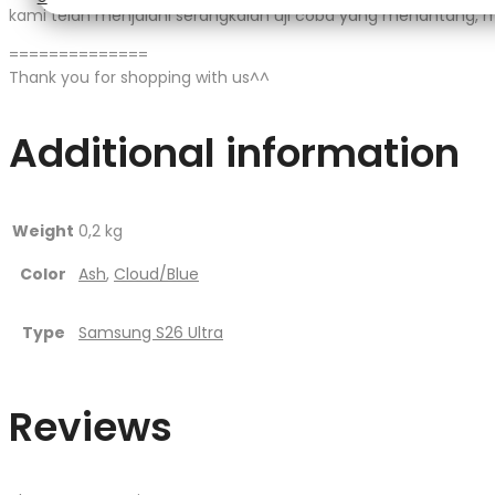
kami telah menjalani serangkaian uji coba yang menantang, 
==============
Thank you for shopping with us^^
Additional information
Weight
0,2 kg
Color
Ash
,
Cloud/Blue
Type
Samsung S26 Ultra
Reviews