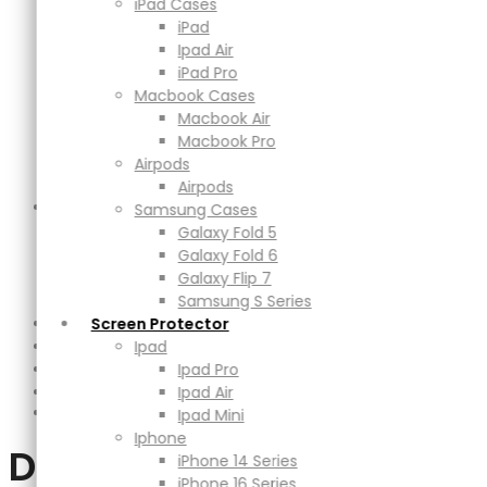
Macbook Air
iPad Cases
Macbook Pro
iPad
Airpods
Ipad Air
Airpods
iPad Pro
Samsung Cases
Macbook Cases
Galaxy Fold 5
Macbook Air
Galaxy Fold 6
Macbook Pro
Galaxy Flip 7
Airpods
Samsung S Series
Airpods
Screen Protector
Samsung Cases
Ipad
Galaxy Fold 5
Ipad Pro
Galaxy Fold 6
Ipad Air
Galaxy Flip 7
Ipad Mini
Samsung S Series
Iphone
Screen Protector
Description
iPhone 14 Series
Ipad
Additional information
iPhone 16 Series
Ipad Pro
Reviews (0)
iPhone 17 Series
Ipad Air
Cek Ongkir
Power
Ipad Mini
Adapters & Cable
Iphone
Description
Powerbank
iPhone 14 Series
Magsafe & Wireless Charger
iPhone 16 Series