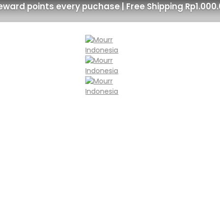
eward points every puchase | Free Shipping Rp1.000
UAG 
Rp
799.000
Earn up to 39,95
Color