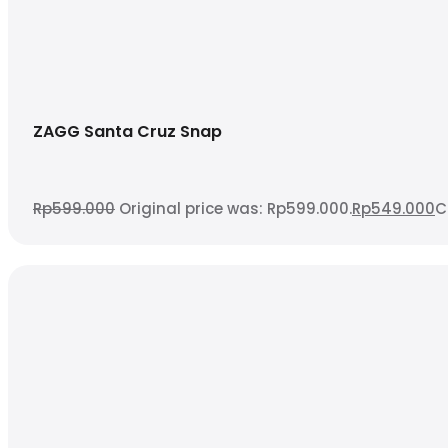
ZAGG Santa Cruz Snap
Rp
599.000
Original price was: Rp599.000.
Rp
549.000
C