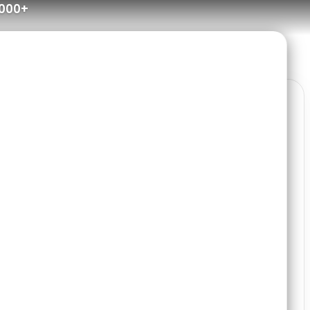
.000+
Dot
0 points.